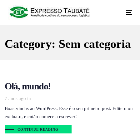
Skip
Skip
to
Toggl
links
primary
navig
navigation
Skip
Category: Sem categoria
to
content
Olá, mundo!
7 anos ago
in
Boas-vindas ao WordPress. Esse é o seu primeiro post. Edite-o ou
exclua-o, e então comece a escrever!
CONTINUE READING